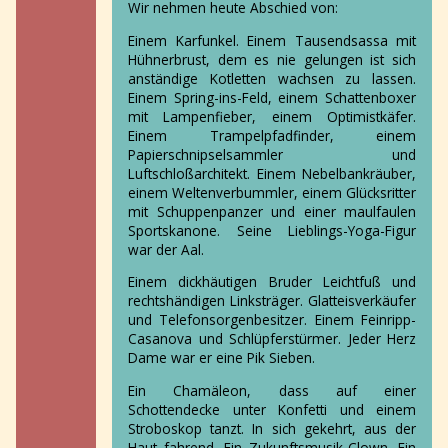
Wir nehmen heute Abschied von:
Einem Karfunkel. Einem Tausendsassa mit
Hühnerbrust, dem es nie gelungen ist sich
anständige Kotletten wachsen zu lassen.
Einem Spring-ins-Feld, einem Schattenboxer
mit Lampenfieber, einem Optimistkäfer.
Einem Trampelpfadfinder, einem
Papierschnipselsammler und
Luftschloßarchitekt. Einem Nebelbankräuber,
einem Weltenverbummler, einem Glücksritter
mit Schuppenpanzer und einer maulfaulen
Sportskanone. Seine Lieblings-Yoga-Figur
war der Aal.
Einem dickhäutigen Bruder Leichtfuß und
rechtshändigen Linksträger. Glatteisverkäufer
und Telefonsorgenbesitzer. Einem Feinripp-
Casanova und Schlüpferstürmer. Jeder Herz
Dame war er eine Pik Sieben.
Ein Chamäleon, dass auf einer
Schottendecke unter Konfetti und einem
Stroboskop tanzt. In sich gekehrt, aus der
Haut fahrend. Ein Zukunftsmusik-Clown. Ein