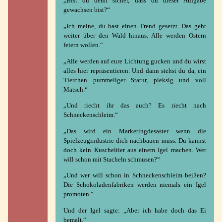
Bist du denn sicher, dass du dieser Aufgabe
Survival
gewachsen bist?“
of
the
„
Ich meine, du hast einen Trend gesetzt. Das geht
artist
weiter über den Wald hinaus. Alle werden Ostern
Das
feiern wollen.“
Nimmermeer
Nigthbreezers
„
Alle werden auf eure Lichtung gucken und du wirst
Familientheater
alles hier repräsentieren. Und dann stehst du da, ein
Mixtape
Tierchen pummeliger Statur, pieksig und voll
Leih
Matsch.“
dir
„
was!
Und riecht ihr das auch? Es riecht nach
Kontakt
Schneckenschleim.“
Rechtliches
„
Das wird ein Marketingdesaster wenn die
Spielzeugindustrie dich nachbauen muss. Du kannst
doch kein Kuscheltier aus einem Igel machen. Wer
will schon mit Stacheln schmusen?“
„
Und wer will schon in Schneckenschleim beißen?
Die Schokoladenfabriken werden niemals ein Igel
promoten.“
Und der Igel sagte: „Aber ich habe doch das Ei
bemalt.“