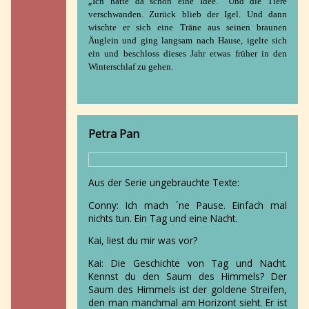
„
Ich hätte da schon eine Idee.“ Und die Tiere
verschwanden. Zurück blieb der Igel.
Und dann
wischte er sich eine Träne aus seinen braunen
Äuglein und ging langsam nach Hause, igelte sich
ein und beschloss dieses Jahr etwas früher in den
Winterschlaf zu gehen.
Petra Pan
Aus der Serie ungebrauchte Texte:
Conny:
Ich mach ´ne Pause. Einfach mal
nichts tun. Ein Tag und eine Nacht.
Kai, liest du mir was vor?
Kai:
Die Geschichte von Tag und Nacht.
Kennst du den Saum des
Himmels? Der
Saum des Himmels ist der goldene Streifen,
den man manchmal am Horizont sieht. Er ist