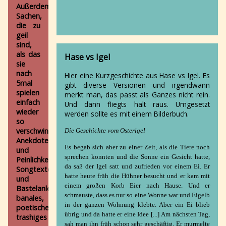
Frau
Außerdem
und
Sachen,
ihr
die zu
Fischer
geil
Der
sind,
allerbeste
als das
Hase vs Igel
Familienstreit
sie
Petra
nach
Hier eine Kurzgeschichte aus Hase vs Igel. Es
Pan
5mal
gibt diverse Versionen und irgendwann
Anna
spielen
merkt man, das passt als Ganzes nicht rein.
-
einfach
Und dann fliegts halt raus. Umgesetzt
Thrash,
wieder
werden sollte es mit einem Bilderbuch.
Poesie
so
und
verschwinden.
Die Geschichte vom Osterigel
der
Anekdoten
Schrank
Es begab sich aber zu einer Zeit, als die Tiere noch
und
born2porn
sprechen konnten und die Sonne ein Gesicht hatte,
Peinlichkeiten,
Das
da saß der Igel satt und zufrieden vor einem Ei. Er
Songtexte
lebende
hatte heute früh die Hühner besucht und er kam mit
und
Museum
einem großen Korb Eier nach Hause. Und er
Bastelanleitungen,
Enter
schmauste, dass es nur so eine Wonne war und Eigelb
banales,
Hamlet
in der ganzen Wohnung klebte. Aber ein Ei blieb
poetisches,
Hase
übrig und da hatte er eine Idee [...]
Am nächsten Tag,
trashiges
vs
sah man ihn früh schon sehr geschäftig. Er murmelte