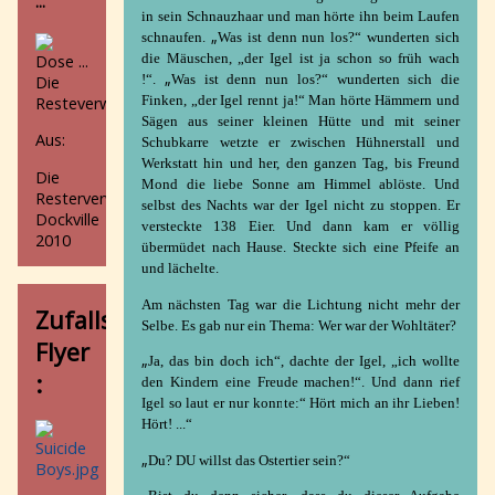
...
Igel
in sein Schnauzhaar und man hörte ihn beim Laufen
„
Geister
schnaufen.
Was ist denn nun los?“ wunderten sich
Dr.
die Mäuschen, „der Igel ist ja schon so früh wach
„
Faustus
!“.
Was ist denn nun los?“ wunderten sich die
sucht
Finken, „der Igel rennt ja!“
Man hörte Hämmern und
das
Sägen aus seiner kleinen Hütte und mit seiner
Aus:
Glück
Schubkarre wetzte er zwischen Hühnerstall und
Die
Werkstatt hin und her, den ganzen Tag, bis Freund
Die
Zeitraffer
Mond die liebe Sonne am Himmel ablöste. Und
Resterverwerter,
Das
selbst des Nachts war der Igel nicht zu stoppen. Er
Dockville
Böse
versteckte 138 Eier. Und dann kam er völlig
2010
freiZEICHEN
übermüdet nach Hause. Steckte sich eine Pfeife an
Vom
und lächelte.
Schatten
Am nächsten Tag war die Lichtung nicht mehr der
und
Zufalls-
Selbe. Es gab nur ein Thema: Wer war der Wohltäter?
vom
Flyer
Licht
„
Ja, das bin doch ich“, dachte der Igel, „ich wollte
Nachlass
:
den Kindern eine Freude machen!“.
Und dann rief
Willi
Igel so laut er nur konnte:“ Hört mich an ihr Lieben!
Tell
Hört! ...“
Cityswap
Die
„
Du? DU willst das Ostertier sein?“
Anglerazubis
„