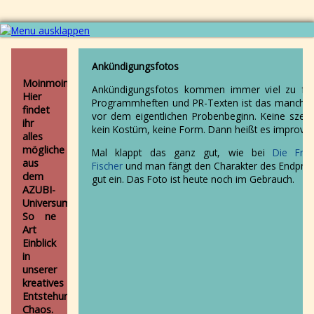
Navigation
Aktuell
überspringen
AZUBIS
Ankündigungsfotos
und
Moinmoin.
Ankündigungsfotos kommen immer viel zu fr
Co
Hier
Programmheften und PR-Texten ist das manchm
Produktionen
findet
vor dem eigentlichen Probenbeginn. Keine szeni
Alle
ihr
kein Kostüm, keine Form. Dann heißt es improvisi
Der
alles
nackte
mögliche
Mal klappt das ganz gut, wie bei
Die Fra
Kaiser
aus
Fischer
und man fängt den Charakter des Endpro
Zusi
dem
gut ein. Das Foto ist heute noch im Gebrauch.
-
AZUBI-
eine
Universum.
Schnecke
So ne
sucht
Art
ein
Einblick
Zuhause
in
Wie
unserer
riechen
kreatives
Aliens?
Entstehungs-
Die
Chaos.