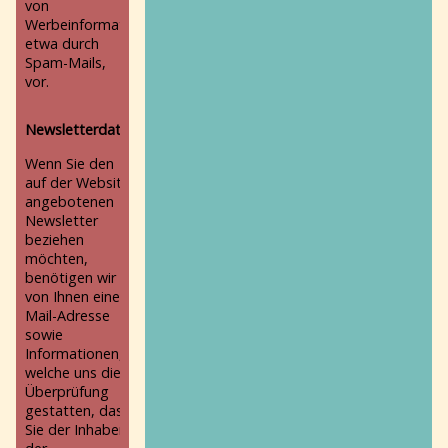
von
Werbeinformationen,
etwa durch
Spam-Mails,
vor.
Newsletterdaten
Wenn Sie den
auf der Website
angebotenen
Newsletter
beziehen
möchten,
benötigen wir
von Ihnen eine E-
Mail-Adresse
sowie
Informationen,
welche uns die
Überprüfung
gestatten, dass
Sie der Inhaber