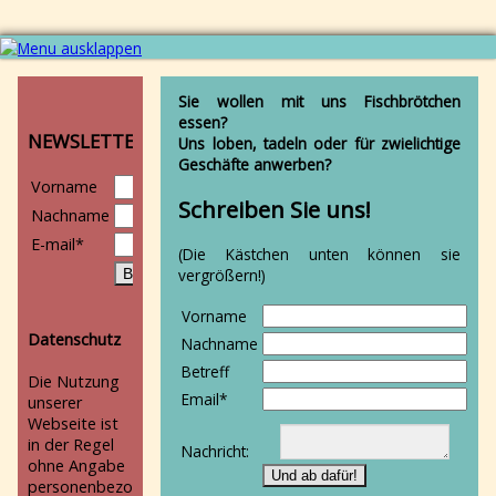
Navigation
Aktuell
überspringen
Sie wollen mit uns Fischbrötchen
AZUBIS
essen?
und
NEWSLETTER
Uns loben, tadeln oder für zwielichtige
Co
Geschäfte anwerben?
Produktionen
Vorname
Alle
Schreiben Sie uns!
Der
Nachname
nackte
Pflichtfeld
E-mail
*
Kaiser
(Die Kästchen unten können sie
Zusi
vergrößern!)
-
eine
Vorname
Schnecke
Datenschutz
Nachname
sucht
Betreff
ein
Die Nutzung
Pflichtfeld
Zuhause
Email
*
unserer
Wie
Webseite ist
riechen
in der Regel
Nachricht:
Aliens?
ohne Angabe
Die
personenbezogener