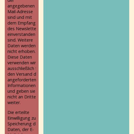
der
angegebenen E-
Mail-Adresse
sind und mit
dem Empfang
des Newsletters
einverstanden
sind. Weitere
Daten werden
nicht erhoben.
Diese Daten
verwenden wir
ausschließlich für
den Versand der
angeforderten
Informationen
und geben sie
nicht an Dritte
weiter.
Die erteilte
Einwilligung zur
Speicherung der
Daten, der E-