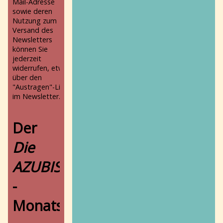
Mail-Adresse
sowie deren
Nutzung zum
Versand des
Newsletters
können Sie
jederzeit
widerrufen, etwa
über den
"Austragen"-Link
im Newsletter.
Der
Die
AZUBIS
-
Monatsbericht