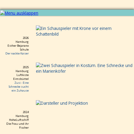
Navigation
Aktuell
überspringen
AZUBIS
und
2026
Co
Hamburg
Produktionen
Esther Bejarano
Schule
Alle
Der nackte Kaiser
Der
nackte
Kaiser
2025
Hamburg
Zusi
Luftkiste
-
Eimsbüttel
Zusi - Eine
eine
Schnecke sucht
Schnecke
ein Zuhause
sucht
ein
Zuhause
2024
Wie
Hamburg
riechen
HoheLuftschiff
Die Frau und ihr
Aliens?
Fischer
Die