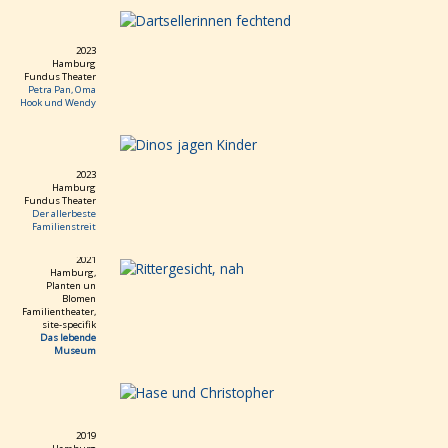
Frau
und
ihr
2023
Fischer
Hamburg
Fundus Theater
Der
Petra Pan, Oma
allerbeste
Hook und Wendy
Familienstreit
Petra
Pan
2023
Anna
Hamburg
-
Fundus Theater
Thrash,
Der allerbeste
Familienstreit
Poesie
und
2021
der
Hamburg,
Planten un
Schrank
Blomen
born2porn
Familientheater,
site-specifik
Das
Das lebende
lebende
Museum
Museum
Enter
Hamlet
Hase
2019
vs